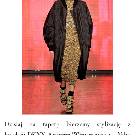
Dzisiaj na tapetę bierzemy stylizację z
kolekcji
DKNY Autumn/Winter 2013-14
. Niby