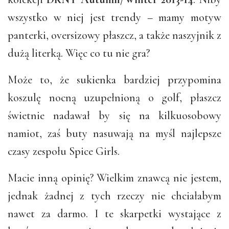
wszystko w niej jest trendy – mamy motyw
panterki, oversizowy płaszcz, a także naszyjnik z
dużą literką. Więc co tu nie gra?
Może to, że sukienka bardziej przypomina
koszulę nocną uzupełnioną o golf, płaszcz
świetnie nadawał by się na kilkuosobowy
namiot, zaś buty nasuwają na myśl najlepsze
czasy zespołu Spice Girls.
Macie inną opinię? Wielkim znawcą nie jestem,
jednak żadnej z tych rzeczy nie chciałabym
nawet za darmo. I te skarpetki wystające z