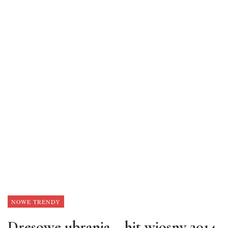
NOWE TRENDY
Dresowe ubrania – hit wiosny 2014