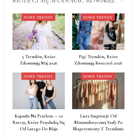
MOŻE CI SIĘ SPODOBAĆ RÓWNIEŻ
NOWE TRENDY
NOWE TRENDY
5 Trendów, Które
Pięć Trendów, Które
Zdominują Maj 2026
Zdominują Kwiecień 2026
NOWE TRENDY
NOWE TRENDY
Kapsuła Na Przełom — 10
Lista Inspiracji: Od
Rzeczy, Które Przydadzą Się
Minimalistycznej Szafy Po
Od Lutego Do Maja
Eksperymenty Z Trendami.