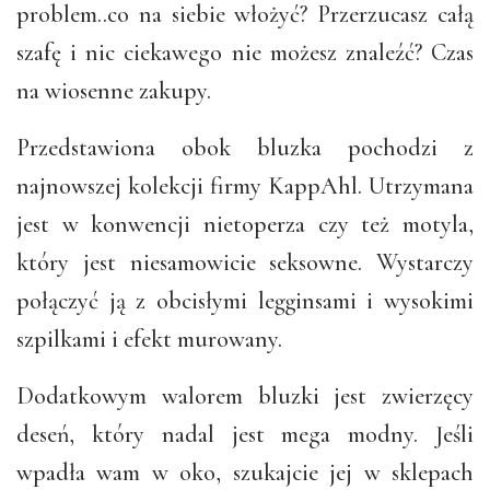
problem..co na siebie włożyć? Przerzucasz całą
szafę i nic ciekawego nie możesz znaleźć? Czas
na wiosenne zakupy.
Przedstawiona obok bluzka pochodzi z
najnowszej kolekcji firmy KappAhl. Utrzymana
jest w konwencji nietoperza czy też motyla,
który jest niesamowicie seksowne. Wystarczy
połączyć ją z obcisłymi legginsami i wysokimi
szpilkami i efekt murowany.
Dodatkowym walorem bluzki jest zwierzęcy
deseń, który nadal jest mega modny. Jeśli
wpadła wam w oko, szukajcie jej w sklepach