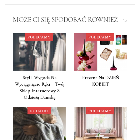
MOŻE CI SIĘ SPODOBAĆ RÓWNIEŻ
POLECAMY
POLECAMY
Styl I Wygoda Na
Prezent Na DZIEŃ
Wyciągnięcie Ręki – Twój
KOBIET
Sklep Internetowy Z
Odzieżą Damską
DODATKI
POLECAMY