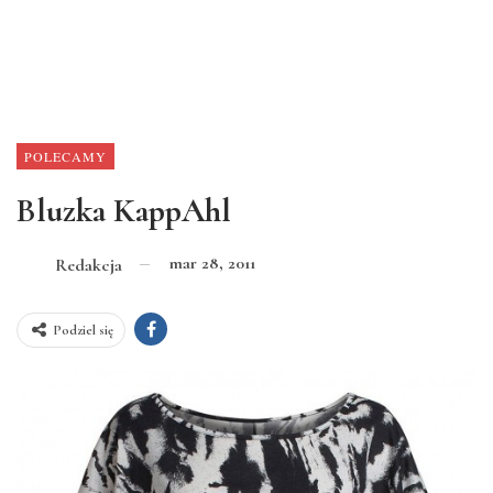
POLECAMY
Bluzka KappAhl
mar 28, 2011
Redakcja
Podziel się