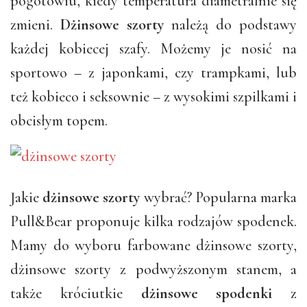
pogotowiu, kiedy temperatura diametralnie się
zmieni.
Dżinsowe szorty
należą do podstawy
każdej kobiecej szafy. Możemy je nosić na
sportowo – z japonkami, czy trampkami, lub
też kobieco i seksownie – z wysokimi szpilkami i
obcisłym topem.
Jakie
dżinsowe szorty
wybrać? Popularna marka
Pull&Bear proponuje kilka rodzajów spodenek.
Mamy do wyboru farbowane dżinsowe szorty,
dżinsowe szorty z podwyższonym stanem, a
także króciutkie
dżinsowe spodenki
z