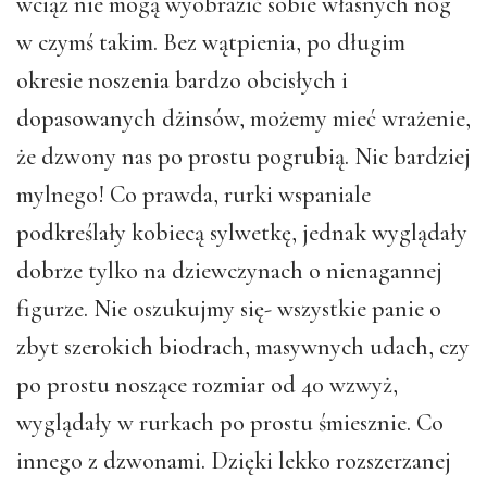
wciąż nie mogą wyobrazić sobie własnych nóg
w czymś takim. Bez wątpienia, po długim
okresie noszenia bardzo obcisłych i
dopasowanych dżinsów, możemy mieć wrażenie,
że dzwony nas po prostu pogrubią. Nic bardziej
mylnego! Co prawda, rurki wspaniale
podkreślały kobiecą sylwetkę, jednak wyglądały
dobrze tylko na dziewczynach o nienagannej
figurze. Nie oszukujmy się- wszystkie panie o
zbyt szerokich biodrach, masywnych udach, czy
po prostu noszące rozmiar od 40 wzwyż,
wyglądały w rurkach po prostu śmiesznie. Co
innego z dzwonami. Dzięki lekko rozszerzanej