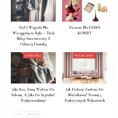
Styl I Wygoda Na
Prezent Na DZIEŃ
Wyciągnięcie Ręki – Twój
KOBIET
Sklep Internetowy Z
Odzieżą Damską
DODATKI
POLECAMY
Jaki Koc Zimą Wybrać Do
Jak Dobrać Zasłony Do
Salonu, A Jaki Do Sypialni?
Mieszkania? Poznaj 5
Podpowiadamy!
Praktycznych Wskazówek
POPRZ
NAST