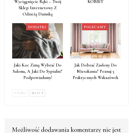
Wyciągnięcie Ręki – Twój
KOBIET
Sklep Internetowy Z
Odzieżą Damską
DODATKI
POLECAMY
Jaki Koc Zimą Wybrać Do
Jak Dobrać Zasłony Do
Salonu, A Jaki Do Sypialni?
Mieszkania? Poznaj 5
Podpowiadamy!
Praktycznych Wskazówek
POPRZ
NAST
Możliwość dodawania komentarzy nie jest