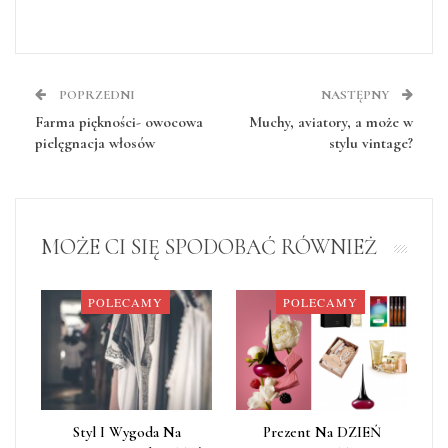
POPRZEDNI
NASTĘPNY
Farma piękności- owocowa
Muchy, aviatory, a może w
pielęgnacja włosów
stylu vintage?
MOŻE CI SIĘ SPODOBAĆ RÓWNIEŻ
POLECAMY
POLECAMY
Styl I Wygoda Na
Prezent Na DZIEŃ