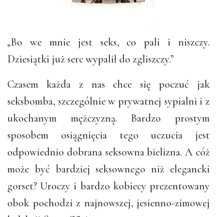
„Bo we mnie jest seks, co pali i niszczy.
Dziesiątki już serc wypalił do zgliszczy.”
Czasem każda z nas chce się poczuć jak
seksbomba, szczególnie w prywatnej sypialni i z
ukochanym mężczyzną. Bardzo prostym
sposobem osiągnięcia tego uczucia jest
odpowiednio dobrana seksowna bielizna. A cóż
może być bardziej seksownego niż elegancki
gorset? Uroczy i bardzo kobiecy prezentowany
obok pochodzi z najnowszej, jesienno-zimowej