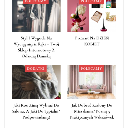
POLECAMY
POLECAMY
Styl I Wygoda Na
Prezent Na DZIEŃ
Wyciągnięcie Ręki – Twój
KOBIET
Sklep Internetowy Z
Odzieżą Damską
DODATKI
POLECAMY
Jaki Koc Zimą Wybrać Do
Jak Dobrać Zasłony Do
Salonu, A Jaki Do Sypialni?
Mieszkania? Poznaj 5
Podpowiadamy!
Praktycznych Wskazówek