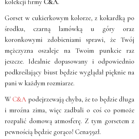
kolekcji firmy
C&A
.
Gorset w cukierkowym kolorze, z kokardką po
środku, czarną lamówką u góry oraz
koronkowymi zdobieniami sprawi, że Twój
mężczyzna oszaleje na Twoim punkcie raz
jeszcze. Idealnie dopasowany i odpowiednio
podkreślający biust będzie wyglądał pięknie na
pani w każdym rozmiarze.
W
C&A
podejrzewają chyba, że to będzie długa
i mroźna zima, więc zadbali o coś co pomoże
rozpalić domową atmosferę. Z tym gorsetem z
pewnością będzie gorąco! Cena59zł.