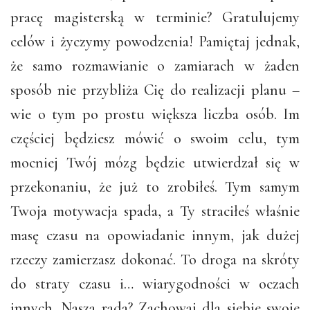
pracę magisterską w terminie? Gratulujemy
celów i życzymy powodzenia! Pamiętaj jednak,
że samo rozmawianie o zamiarach w żaden
sposób nie przybliża Cię do realizacji planu –
wie o tym po prostu większa liczba osób. Im
częściej będziesz mówić o swoim celu, tym
mocniej Twój mózg będzie utwierdzał się w
przekonaniu, że już to zrobiłeś. Tym samym
Twoja motywacja spada, a Ty straciłeś właśnie
masę czasu na opowiadanie innym, jak dużej
rzeczy zamierzasz dokonać. To droga na skróty
do straty czasu i… wiarygodności w oczach
innych. Nasza rada? Zachowaj dla siebie swoje