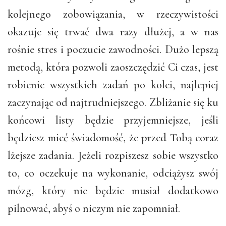
kolejnego zobowiązania, w rzeczywistości
okazuje się trwać dwa razy dłużej, a w nas
rośnie stres i poczucie zawodności. Dużo lepszą
metodą, która pozwoli zaoszczędzić Ci czas, jest
robienie wszystkich zadań po kolei, najlepiej
zaczynając od najtrudniejszego. Zbliżanie się ku
końcowi listy będzie przyjemniejsze, jeśli
będziesz mieć świadomość, że przed Tobą coraz
lżejsze zadania. Jeżeli rozpiszesz sobie wszystko
to, co oczekuje na wykonanie, odciążysz swój
mózg, który nie będzie musiał dodatkowo
pilnować, abyś o niczym nie zapomniał.