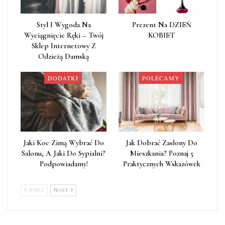
Styl I Wygoda Na
Prezent Na DZIEŃ
Wyciągnięcie Ręki – Twój
KOBIET
Sklep Internetowy Z
Odzieżą Damską
DODATKI
POLECAMY
Jaki Koc Zimą Wybrać Do
Jak Dobrać Zasłony Do
Salonu, A Jaki Do Sypialni?
Mieszkania? Poznaj 5
Podpowiadamy!
Praktycznych Wskazówek
POPRZ
NAST