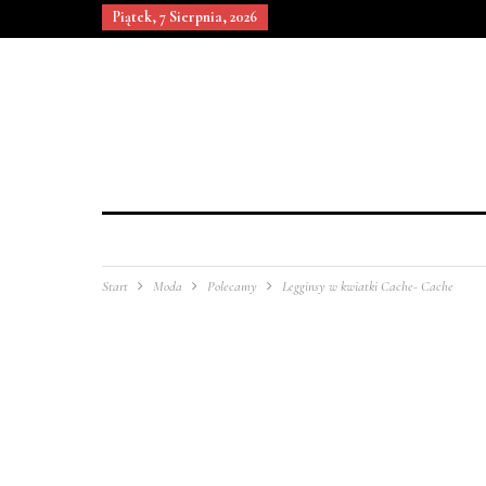
Piątek, 7 Sierpnia, 2026
Start
Moda
Polecamy
Legginsy w kwiatki Cache- Cache