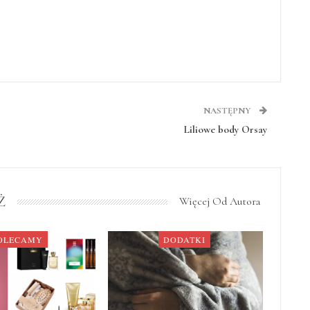
NASTĘPNY
Liliowe body Orsay
Ż
Więcej Od Autora
OLECAMY
DODATKI