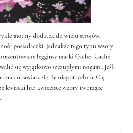
zwykle modny dodatek do wielu strojów.
wność posiadaczki. Jednakże tego typu wzory
 prezentowane legginsy marki Cache- Cache
alić się wyjątkowo szczupłymi nogami. Jeśli
jednak obawiasz się, że niepotrzebnie Cię
e kwiatki lub kwieciste wzory tworzące
.