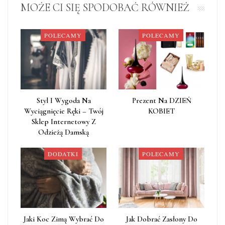
MOŻE CI SIĘ SPODOBAĆ RÓWNIEŻ
POLECAMY
POLECAMY
Styl I Wygoda Na
Prezent Na DZIEŃ
Wyciągnięcie Ręki – Twój
KOBIET
Sklep Internetowy Z
Odzieżą Damską
DODATKI
POLECAMY
Jaki Koc Zimą Wybrać Do
Jak Dobrać Zasłony Do