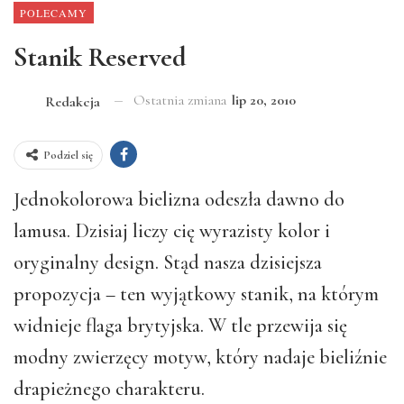
POLECAMY
Stanik Reserved
Ostatnia zmiana
lip 20, 2010
Redakcja
Podziel się
Jednokolorowa bielizna odeszła dawno do
lamusa. Dzisiaj liczy cię wyrazisty kolor i
oryginalny design. Stąd nasza dzisiejsza
propozycja – ten wyjątkowy stanik, na którym
widnieje flaga brytyjska. W tle przewija się
modny zwierzęcy motyw, który nadaje bieliźnie
drapieżnego charakteru.