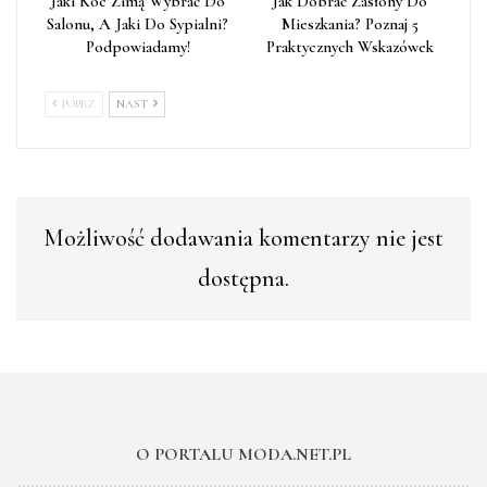
Jaki Koc Zimą Wybrać Do
Jak Dobrać Zasłony Do
Salonu, A Jaki Do Sypialni?
Mieszkania? Poznaj 5
Podpowiadamy!
Praktycznych Wskazówek
POPRZ
NAST
Możliwość dodawania komentarzy nie jest
dostępna.
O PORTALU MODA.NET.PL