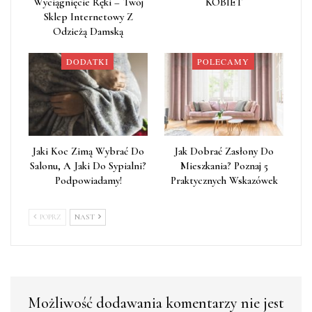
Wyciągnięcie Ręki – Twój
KOBIET
Sklep Internetowy Z
Odzieżą Damską
DODATKI
POLECAMY
Jaki Koc Zimą Wybrać Do
Jak Dobrać Zasłony Do
Salonu, A Jaki Do Sypialni?
Mieszkania? Poznaj 5
Podpowiadamy!
Praktycznych Wskazówek
POPRZ
NAST
Możliwość dodawania komentarzy nie jest