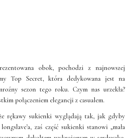
rezentowana obok, pochodzi z najnowszej
irmy Top Secret, która dedykowana jest na
mroźny sezon tego roku. Czym nas urzekła?
tkim połączeniem elegancji z casualem.
że rękawy sukienki wyglądają tak, jak gdyby
 longslave’a, zaś część sukienki stanowi „mała
eksownym dekoltem wykrojonym w serduszko.