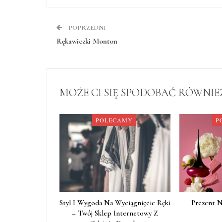
POPRZEDNI
Rękawiczki Monton
MOŻE CI SIĘ SPODOBAĆ RÓWNIE
POLECAMY
P
Styl I Wygoda Na Wyciągnięcie Ręki
Prezent 
– Twój Sklep Internetowy Z