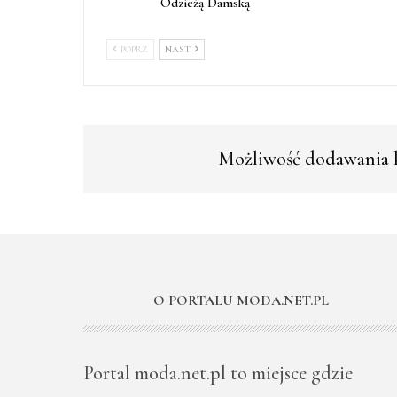
Odzieżą Damską
POPRZ
NAST
Możliwość dodawania k
O PORTALU MODA.NET.PL
Portal moda.net.pl to miejsce gdzie