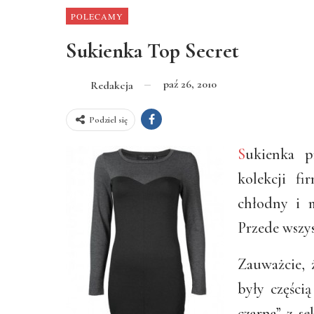
POLECAMY
Sukienka Top Secret
paź 26, 2010
Redakcja
Podziel się
S
ukienka p
kolekcji f
chłodny i 
Przede wszys
Zauważcie, 
były częścią
czarna” z s