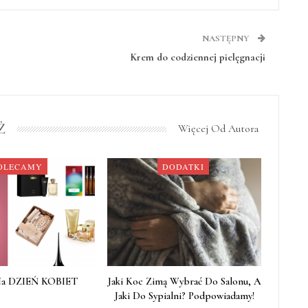
NASTĘPNY
Krem do codziennej pielęgnacji
Ż
Więcej Od Autora
OLECAMY
DODATKI
Na DZIEŃ KOBIET
Jaki Koc Zimą Wybrać Do Salonu, A
Jaki Do Sypialni? Podpowiadamy!