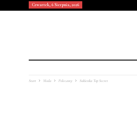
Czwartek, 6 Sierpnia, 2026
Start
Moda
Polecamy
Sukienka Top Secret