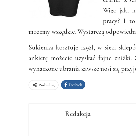
Więc jak, n
pracy? I to
możemy wszędzie. Wystarczą odpowiedni
Sukienka kosztuje 129zł, w sieci sklep
ankietę możecie uzyskać fajne zniżki.
wyhaczone ubrania zawsze nosi się przyj
Facebook
Podziel się
Redakcja