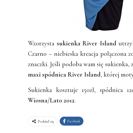
Wzorzysta
sukienka River Island
utrzy
Czarno – niebieska kreacja połączona 
znaczki. Jeśli podoba wam się sukienka
maxi spódnica River Island
, której mot
Sukienka kosztuje 150zł, spódnica 1
Wiosna/Lato 2012
.
Facebook
Podziel się