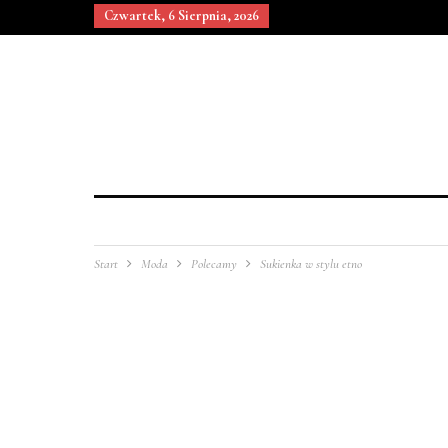
Czwartek, 6 Sierpnia, 2026
Start
Moda
Polecamy
Sukienka w stylu etno