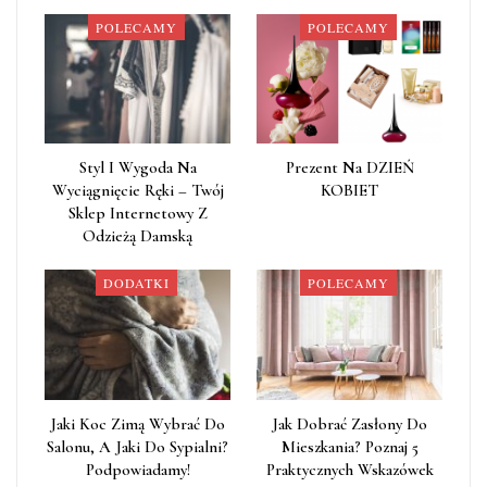
POLECAMY
POLECAMY
Styl I Wygoda Na
Prezent Na DZIEŃ
Wyciągnięcie Ręki – Twój
KOBIET
Sklep Internetowy Z
Odzieżą Damską
DODATKI
POLECAMY
Jaki Koc Zimą Wybrać Do
Jak Dobrać Zasłony Do
Salonu, A Jaki Do Sypialni?
Mieszkania? Poznaj 5
Podpowiadamy!
Praktycznych Wskazówek