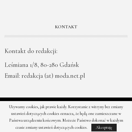
KONTAKT
Kontakt do redakcji:
Leśmiana 1/8, 80-280 Gdańsk
Email: redakcja (at) moda.net.pl
Używamy cookies, jak prawie każdy. Korzystanie z witryny bez zmiany
© 2026 - Moda - najnowsze kolekcje, najtańsze sklepy. Wszystkie
ustawień dotyczących cookies oznacza, że będą one zamieszczane w
prawa zastrzeżone.
Państwa urządzeniu końcowym. Możecie Państwo dokonać w każdym
czasie zmiany ustawień dotyczących cookies.
Akceptuję