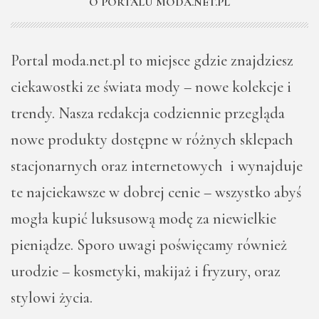
O PORTALU MODA.NET.PL
Portal moda.net.pl to miejsce gdzie znajdziesz
ciekawostki ze świata mody – nowe kolekcje i
trendy. Nasza redakcja codziennie przegląda
nowe produkty dostępne w różnych sklepach
stacjonarnych oraz internetowych i wynajduje
te najciekawsze w dobrej cenie – wszystko abyś
mogła kupić luksusową modę za niewielkie
pieniądze. Sporo uwagi poświęcamy również
urodzie – kosmetyki, makijaż i fryzury, oraz
stylowi życia.