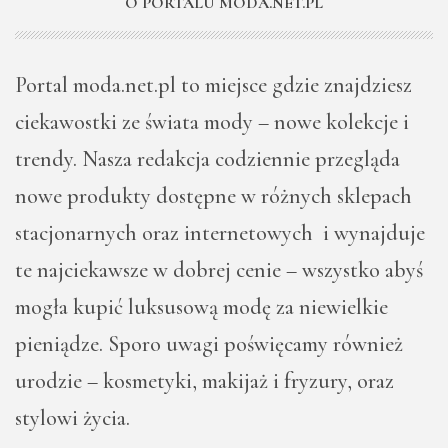
O PORTALU MODA.NET.PL
Portal moda.net.pl to miejsce gdzie znajdziesz
ciekawostki ze świata mody – nowe kolekcje i
trendy. Nasza redakcja codziennie przegląda
nowe produkty dostępne w różnych sklepach
stacjonarnych oraz internetowych i wynajduje
te najciekawsze w dobrej cenie – wszystko abyś
mogła kupić luksusową modę za niewielkie
pieniądze. Sporo uwagi poświęcamy również
urodzie – kosmetyki, makijaż i fryzury, oraz
stylowi życia.