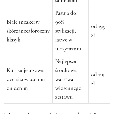
sandałami
Pasują do
Białe sneakersy
90%
od 199
skórzane
całoroczny
stylizacji,
zł
klasyk
łatwe w
utrzymaniu
Najlepsza
Kurtka jeansowa
środkowa
od 119
oversizowa
denim
warstwa
zł
on denim
wiosennego
zestawu