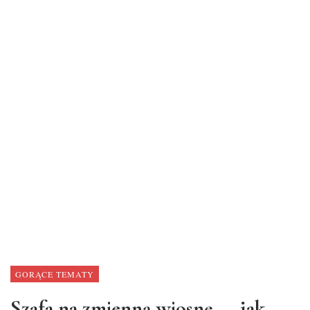
GORĄCE TEMATY
Szafa na zmienną wiosnę — jak