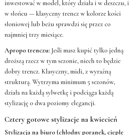
inwestować w model, który działa i w deszczu, i
w słońcu — klasyczny trencz w kolorze kości
słoniowej lub beżu sprawdzi się przez co
najmniej trzy miesiące.
Apropo trenczu:
Jeśli masz kupić tylko jedną
droższą rzecz w tym sezonie, niech to będzie
dobry trencz. Klasyczny, midi, z wyraźną
strukturą. Wytrzyma minimum 5 sezonów,
działa na każdą sylwetkę i podciąga każdą
stylizację o dwa poziomy elegancji.
Cztery gotowe stylizacje na kwiecień
Stylizacja na biuro (chłodny poranek, ciepłe