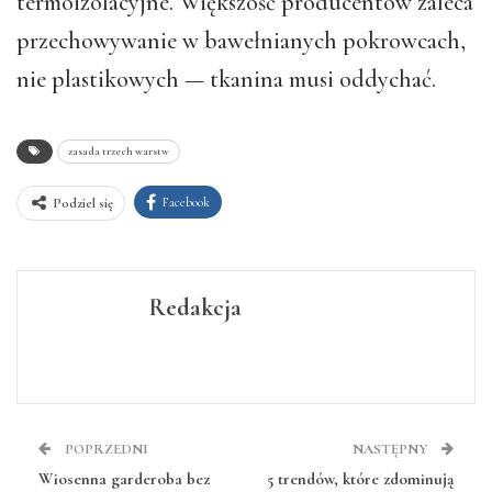
termoizolacyjne. Większość producentów zaleca
przechowywanie w bawełnianych pokrowcach,
nie plastikowych — tkanina musi oddychać.
zasada trzech warstw
Facebook
Podziel się
Redakcja
POPRZEDNI
NASTĘPNY
Wiosenna garderoba bez
5 trendów, które zdominują