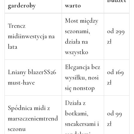
garderoby
warto
Most między
Trencz
sezonami,
od 299
midi
inwestycja na
działa na
zł
lata
wszystko
Elegancja bez
Lniany blazer
SS26
od 169
wysiłku, nosi
must-have
zł
się nonstop
Działa z
Spódnica midi z
botkami,
od 99
marszczeniem
trend
sneakersami i
zł
sezonu