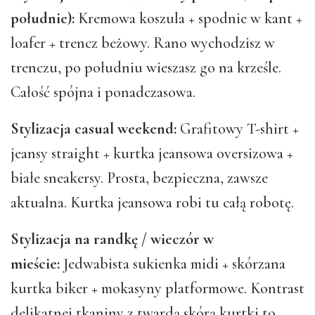
południe):
Kremowa koszula + spodnie w kant +
loafer + trencz beżowy. Rano wychodzisz w
trenczu, po południu wieszasz go na krześle.
Całość spójna i ponadczasowa.
Stylizacja casual weekend:
Grafitowy T-shirt +
jeansy straight + kurtka jeansowa oversizowa +
białe sneakersy. Prosta, bezpieczna, zawsze
aktualna. Kurtka jeansowa robi tu całą robotę.
Stylizacja na randkę / wieczór w
mieście:
Jedwabista sukienka midi + skórzana
kurtka biker + mokasyny platformowe. Kontrast
delikatnej tkaniny z twardą skórą kurtki to