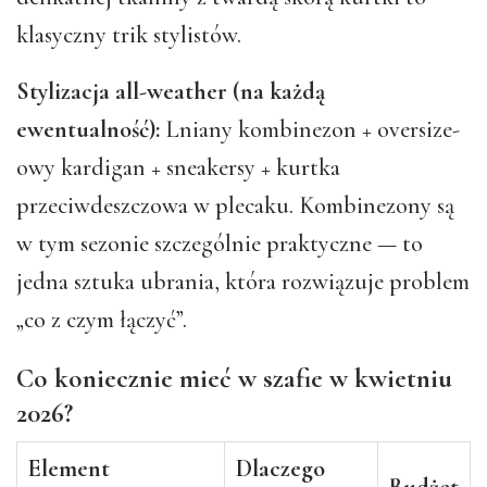
klasyczny trik stylistów.
Stylizacja all-weather (na każdą
ewentualność):
Lniany kombinezon + oversize-
owy kardigan + sneakersy + kurtka
przeciwdeszczowa w plecaku. Kombinezony są
w tym sezonie szczególnie praktyczne — to
jedna sztuka ubrania, która rozwiązuje problem
„co z czym łączyć”.
Co koniecznie mieć w szafie w kwietniu
2026?
Element
Dlaczego
Budżet