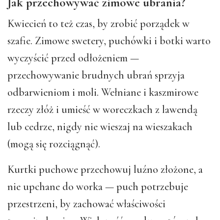
Jak przechowywać zimowe ubrania?
Kwiecień to też czas, by zrobić porządek w
szafie. Zimowe swetery, puchówki i botki warto
wyczyścić przed odłożeniem —
przechowywanie brudnych ubrań sprzyja
odbarwieniom i moli. Wełniane i kaszmir­owe
rzeczy złóż i umieść w woreczkach z lawendą
lub cedrze, nigdy nie wieszaj na wieszakach
(mogą się rozciągnąć).
Kurtki puchowe przechowuj luźno złożone, a
nie upchane do worka — puch potrzebuje
przestrzeni, by zachować właściwości