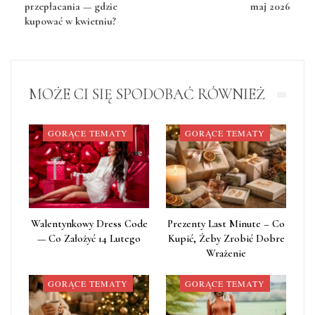
przepłacania — gdzie
maj 2026
kupować w kwietniu?
MOŻE CI SIĘ SPODOBAĆ RÓWNIEŻ
GORĄCE TEMATY
GORĄCE TEMATY
Walentynkowy Dress Code
Prezenty Last Minute – Co
— Co Założyć 14 Lutego
Kupić, Żeby Zrobić Dobre
Wrażenie
GORĄCE TEMATY
GORĄCE TEMATY