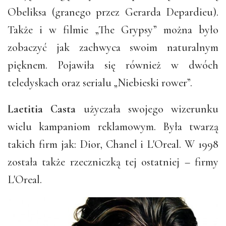
Obeliksa (granego przez Gerarda Depardieu).
Także i w filmie „The Grypsy” można było
zobaczyć jak zachwyca swoim naturalnym
pięknem. Pojawiła się również w dwóch
teledyskach oraz serialu „Niebieski rower”.
Laetitia
Casta
użyczała swojego wizerunku
wielu kampaniom reklamowym. Była twarzą
takich firm jak: Dior, Chanel i L'Oreal. W 1998
została także rzeczniczką tej ostatniej – firmy
L'Oreal.