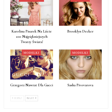
Karolina Pisarek Na Liście
Brooklyn Decker
100 Najpiękniejszych
Twarzy Świata!
MODELKI
MODELKI
Grzegorz Nawrat Dla Gucci
Sasha Pivovarova
POPRZ
NAST