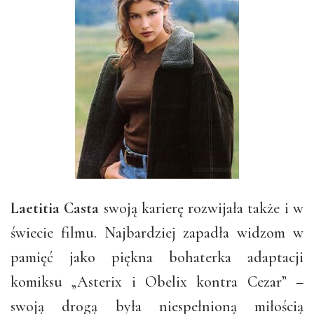
Laetitia Casta
swoją karierę rozwijała także i w
świecie filmu. Najbardziej zapadła widzom w
pamięć jako piękna bohaterka adaptacji
komiksu „Asterix i Obelix kontra Cezar” –
swoją drogą była niespełnioną miłością