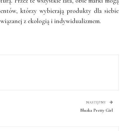
urą. Przez te wszystkie lata, obie marki mogą
ientów, którzy wybierają produkty dla siebie
 związanej z ekologią i indywidualizmem.
NASTĘPNY
Bluzka Pretty Girl