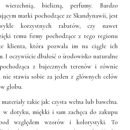
wierzchnią, bielizną, perfumy. Bardzo
jącym marki pochodzące ze Skandynawii, jest
zwykle korzystnych rabatów, czy nawet
zięki temu firmy pochodzące z tego regionu
ze klienta, która pozwala im na ciągłe ich
m. I oczywiście dbałość o środowisko naturalne
pochodząca z bajecznych terenów i równie
 nie stawia sobie za jeden z głównych celów
ów globu.
 materiały takie jak: czysta wełna lub bawełna.
y w dotyku, miękki i sam zachęca do zakupu
pod względem wzorów i kolorystyki. To