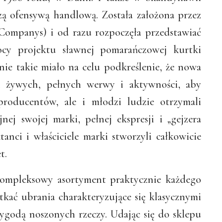
zą ofensywą handlową. Została założona przez
 Companys) i od razu rozpoczęła przedstawiać
cy projektu sławnej pomarańczowej kurtki
anie takie miało na celu podkreślenie, że nowa
h żywych, pełnych werwy i aktywności, aby
producentów, ale i młodzi ludzie otrzymali
nej swojej marki, pełnej ekspresji i „gejzera
anci i właściciele marki stworzyli całkowicie
t.
kompleksowy asortyment praktycznie każdego
kać ubrania charakteryzujące się klasycznymi
ygodą noszonych rzeczy. Udając się do sklepu