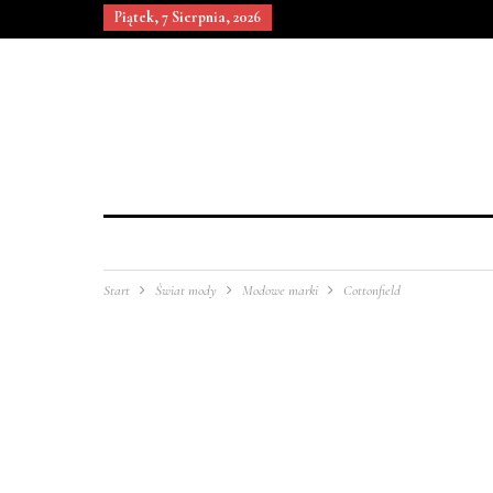
Piątek, 7 Sierpnia, 2026
Start
Świat mody
Modowe marki
Cottonfield