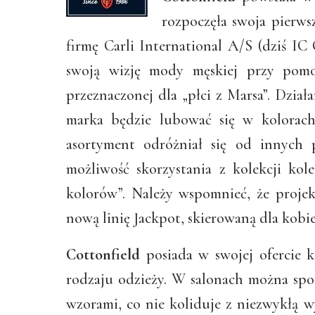
rozpoczęła swoja pierws
firmę Carli International A/S (dziś IC
swoją wizję mody męskiej przy pomo
przeznaczonej dla „płci z Marsa”. Dział
marka będzie lubować się w kolorac
asortyment odróżniał się od innych 
możliwość skorzystania z kolekcji kolej
kolorów”. Należy wspomnieć, że projekt
nową linię Jackpot, skierowaną dla kobie
Cottonfield
posiada w swojej ofercie 
rodzaju odzieży. W salonach można spot
wzorami, co nie koliduje z niezwykłą w