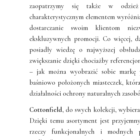
zaopatrzymy się także w odzież 
charakterystycznym elementem wyróżnia
dostarczanie swoim klientom nie
ekskluzywnych promocji. Co więcej, d
posiadły wiedzę o najwyższej obsłud
zwiększanie dzięki chociażby referencjo
– jak można wyobrazić sobie markę 
baśniowo położonych miasteczek, która
działalności ochrony naturalnych zasob
Cottonfield
, do swych kolekcji, wybiera
Dzięki temu asortyment jest przyjemn
rzeczy funkcjonalnych i modnych 