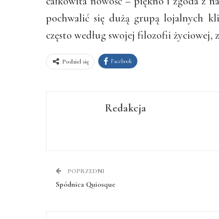
całkowita nowość – piękno i zgoda z nat
pochwalić się dużą grupą lojalnych kl
często według swojej filozofii życiowej,
Facebook
Podziel się
Redakcja
POPRZEDNI
Spódnica Quiosque