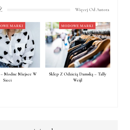
Ż
Więcej Od Autora
OWE MARKI
MODOWE MARKI
a – Modne Miejsce W
Sklep Z Odzieżą Damską – Tally
Sieci
Weijl