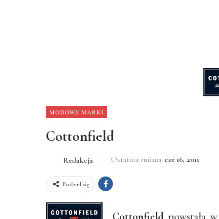
MODOWE MARKI
Cottonfield
Ostatnia zmiana
cze 16, 2011
Redakcja
Podziel się
Cottonfield
powstała w 