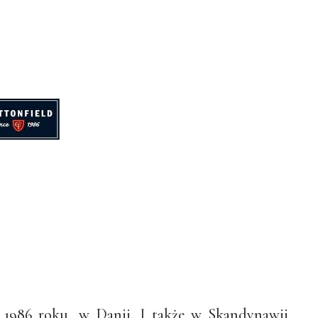
1986 roku, w Danii. I także w Skandynawii