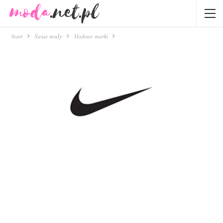
Start
Świat mody
Modowe marki