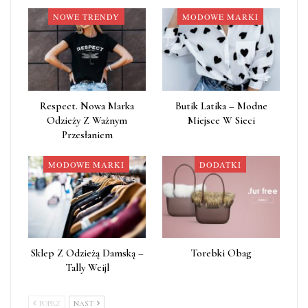
NOWE TRENDY
MODOWE MARKI
Respect. Nowa Marka
Butik Latika – Modne
Odzieży Z Ważnym
Miejsce W Sieci
Przesłaniem
MODOWE MARKI
DODATKI
Sklep Z Odzieżą Damską –
Torebki Obag
Tally Weijl
POPRZ
NAST