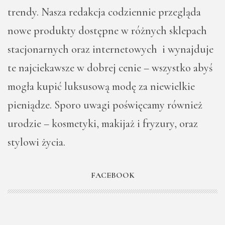
trendy. Nasza redakcja codziennie przegląda
nowe produkty dostępne w różnych sklepach
stacjonarnych oraz internetowych i wynajduje
te najciekawsze w dobrej cenie – wszystko abyś
mogła kupić luksusową modę za niewielkie
pieniądze. Sporo uwagi poświęcamy również
urodzie – kosmetyki, makijaż i fryzury, oraz
stylowi życia.
FACEBOOK