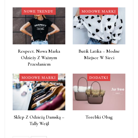
NOWE TRENDY
MODOWE MARKI
Respect. Nowa Marka
Butik Latika – Modne
Odzieży Z Ważnym
Miejsce W Sieci
Przesłaniem
MODOWE MARKI
DODATKI
Sklep Z Odzieżą Damską –
Torebki Obag
Tally Weijl