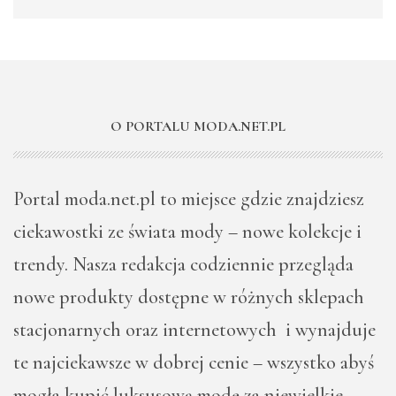
O PORTALU MODA.NET.PL
Portal moda.net.pl to miejsce gdzie znajdziesz
ciekawostki ze świata mody – nowe kolekcje i
trendy. Nasza redakcja codziennie przegląda
nowe produkty dostępne w różnych sklepach
stacjonarnych oraz internetowych i wynajduje
te najciekawsze w dobrej cenie – wszystko abyś
mogła kupić luksusową modę za niewielkie