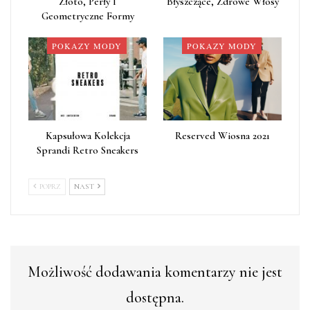
Złoto, Perły I
Błyszczące, Zdrowe Włosy
Geometryczne Formy
POKAZY MODY
POKAZY MODY
Kapsułowa Kolekcja
Reserved Wiosna 2021
Sprandi Retro Sneakers
POPRZ
NAST
Możliwość dodawania komentarzy nie jest
dostępna.