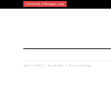
Czwartek, 6 Sierpnia, 2026
Start
Moda
Nowe kolekcje
Zara w stylu hippie