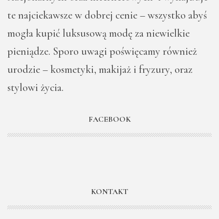
te najciekawsze w dobrej cenie – wszystko abyś
mogła kupić luksusową modę za niewielkie
pieniądze. Sporo uwagi poświęcamy również
urodzie – kosmetyki, makijaż i fryzury, oraz
stylowi życia.
FACEBOOK
KONTAKT