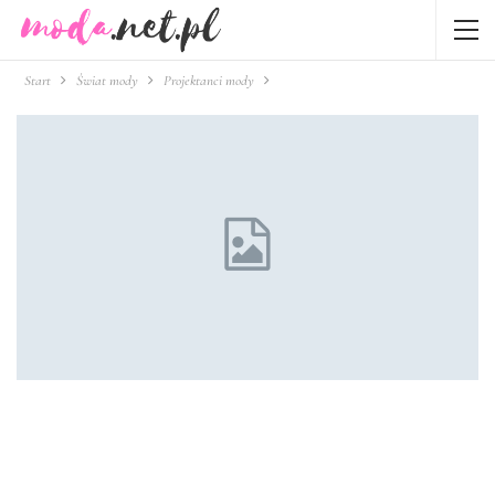
Start
Świat mody
Projektanci mody