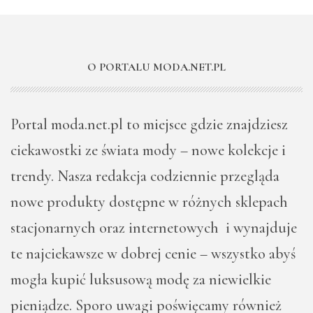
O PORTALU MODA.NET.PL
Portal moda.net.pl to miejsce gdzie znajdziesz
ciekawostki ze świata mody – nowe kolekcje i
trendy. Nasza redakcja codziennie przegląda
nowe produkty dostępne w różnych sklepach
stacjonarnych oraz internetowych i wynajduje
te najciekawsze w dobrej cenie – wszystko abyś
mogła kupić luksusową modę za niewielkie
pieniądze. Sporo uwagi poświęcamy również