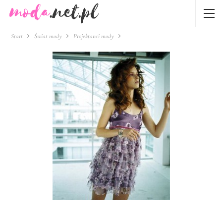
Start
Świat mody
Projektanci mody