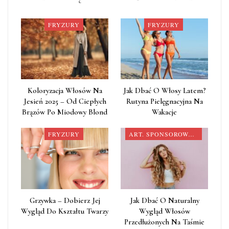
FRYZURY
FRYZURY
Koloryzacja Włosów Na
Jak Dbać O Włosy Latem?
Jesień 2025 – Od Ciepłych
Rutyna Pielęgnacyjna Na
Brązów Po Miodowy Blond
Wakacje
FRYZURY
ART. SPONSOROWANY
Grzywka – Dobierz Jej
Jak Dbać O Naturalny
Wygląd Do Kształtu Twarzy
Wygląd Włosów
Przedłużonych Na Taśmie