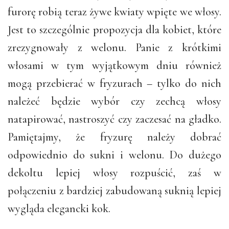
furorę robią teraz żywe kwiaty wpięte we włosy.
Jest to szczególnie propozycja dla kobiet, które
zrezygnowały z welonu. Panie z krótkimi
włosami w tym wyjątkowym dniu również
mogą przebierać w fryzurach – tylko do nich
należeć będzie wybór czy zechcą włosy
natapirować, nastroszyć czy zaczesać na gładko.
Pamiętajmy, że fryzurę należy dobrać
odpowiednio do sukni i welonu. Do dużego
dekoltu lepiej włosy rozpuścić, zaś w
połączeniu z bardziej zabudowaną suknią lepiej
wygląda elegancki kok.