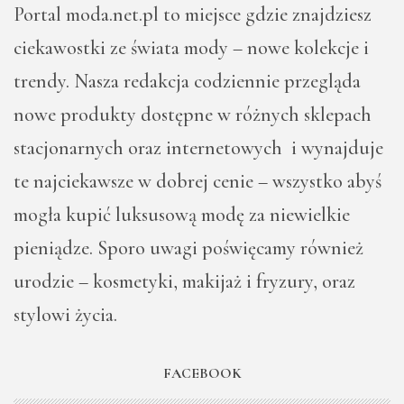
Portal moda.net.pl to miejsce gdzie znajdziesz
ciekawostki ze świata mody – nowe kolekcje i
trendy. Nasza redakcja codziennie przegląda
nowe produkty dostępne w różnych sklepach
stacjonarnych oraz internetowych i wynajduje
te najciekawsze w dobrej cenie – wszystko abyś
mogła kupić luksusową modę za niewielkie
pieniądze. Sporo uwagi poświęcamy również
urodzie – kosmetyki, makijaż i fryzury, oraz
stylowi życia.
FACEBOOK