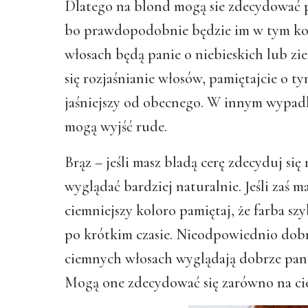
Dlatego na blond mogą sie zdecydować pa
bo prawdopodobnie będzie im w tym kol
włosach będą panie o niebieskich lub zie
się rozjaśnianie włosów, pamiętajcie o t
jaśniejszy od obecnego. W innym wypadk
mogą wyjść rude.
Brąz – jeśli masz bladą cerę zdecyduj się
wyglądać bardziej naturalnie. Jeśli zaś ma
ciemniejszy koloro pamiętaj, że farba szy
po krótkim czasie. Nieodpowiednio dobr
ciemnych włosach wyglądają dobrze pani
Mogą one zdecydować się zarówno na ciem