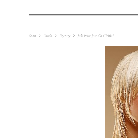
Start
Uroda
Fryzury
Jaki kolor jest dla Ciebie?