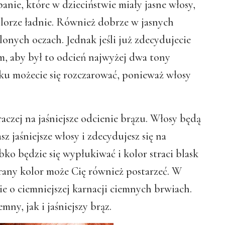
nie, które w dzieciństwie miały jasne włosy,
orze ładnie. Również dobrze w jasnych
lonych oczach. Jednak jeśli już zdecydujecie
ym, aby był to odcień najwyżej dwa tony
u możecie się rozczarować, ponieważ włosy
 raczej na jaśniejsze odcienie brązu. Włosy będą
sz jaśniejsze włosy i zdecydujesz się na
bko będzie się wypłukiwać i kolor straci blask
any kolor może Cię również postarzeć. W
e o ciemniejszej karnacji ciemnych brwiach.
ny, jak i jaśniejszy brąz.