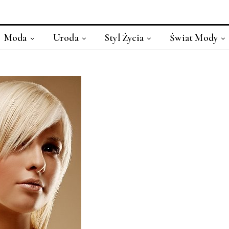
Moda
Uroda
Styl Życia
Świat Mody