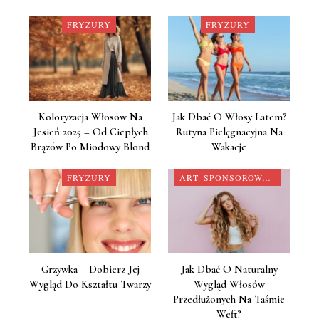
FRYZURY
FRYZURY
Koloryzacja Włosów Na
Jak Dbać O Włosy Latem?
Jesień 2025 – Od Ciepłych
Rutyna Pielęgnacyjna Na
Brązów Po Miodowy Blond
Wakacje
FRYZURY
ART. SPONSOROWANY
Grzywka – Dobierz Jej
Jak Dbać O Naturalny
Wygląd Do Kształtu Twarzy
Wygląd Włosów
Przedłużonych Na Taśmie
Weft?