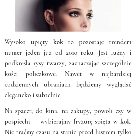
Wysoko upięty
kok
to pozostaje trendem
numer jeden już od 2010 roku. Jest luźny i
podkreśla rysy twarzy, zaznaczając szczególnie
kości policzkowe. Nawet w najbardziej
codziennych ubraniach będziemy wyglądać
elegancko i subtelnie.
Na spacer, do kina, na zakupy, powoli czy w
pośpiechu – wybierajmy fryzurę spięta w
kok
.
Nie traćmy czasu na stanie przed lustrem tylko