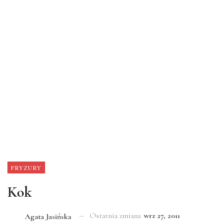
FRYZURY
Kok
Ostatnia zmiana
wrz 27, 2011
Agata Jasińska