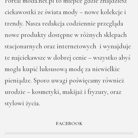
Portal moda.net.pl to miejsce gdzie znajdziesz
ciekawostki ze świata mody – nowe kolekcje i
trendy. Nasza redakcja codziennie przegląda
nowe produkty dostępne w różnych sklepach
stacjonarnych oraz internetowych i wynajduje
te najciekawsze w dobrej cenie – wszystko abyś
mogła kupić luksusową modę za niewielkie
pieniądze. Sporo uwagi poświęcamy również
urodzie – kosmetyki, makijaż i fryzury, oraz
stylowi życia.
FACEBOOK