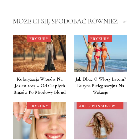
MOŻE CI SIĘ SPODOBAĆ RÓWNIEŻ
FRYZURY
FRYZURY
Koloryzacja Włosów Na
Jak Dbać O Włosy Latem?
Jesień 2025 – Od Ciepłych
Rutyna Pielęgnacyjna Na
Brązów Po Miodowy Blond
Wakacje
FRYZURY
ART. SPONSOROWANY