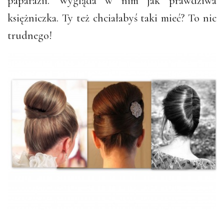
paparazii. Wygląda w nim jak prawdziwa
księżniczka. Ty też chciałabyś taki mieć? To nic
trudnego!