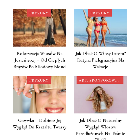
FRYZURY
FRYZURY
Koloryzacja Włosów Na
Jak Dbać O Włosy Latem?
Jesień 2025 – Od Ciepłych
Rutyna Pielęgnacyjna Na
Brązów Po Miodowy Blond
Wakacje
FRYZURY
ART. SPONSOROWANY
Grzywka – Dobierz Jej
Jak Dbać O Naturalny
Wygląd Do Kształtu Twarzy
Wygląd Włosów
Przedłużonych Na Taśmie