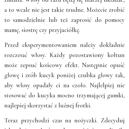
a to wcale nie jest takie trudne. Możecie zrobić
to samodzielnie lub też zaprosić do pomocy
mamę, siostrę czy przyjaciółkę.
Przed eksperymentowaniem należy dokładnie
rozczesać włosy. Każdy pozostawiony kołtun
może zepsuć końcowy efekt. Następnie opuść
głowę i zrób kucyk poniżej czubka głowy tak,
aby włosy opadały ci na czoło. Najlelpiej nie
stosować do kucyka mocno trzymającej gumki,
najlepiej skorzystać z luźnej frotki.
Teraz przychodzi czas na nożyczki. Zdecyduj