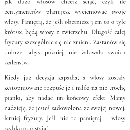
jak dużo włosów chcesz ściąć, czyli ile
centymentrów planujesz wycieniować swoje
włosy. Pamiętaj, że jeśli obetniesz 3 cm to o tyle
krótsze będą włosy z zwierzchu. Długość całej
fryzury szczególnie się nie zmieni. Zastanów się
dobrze, abyś później nie żałowała swoich
szaleństw.
Kiedy już decyzja zapadła, a włosy zostały
zestopniowane rozpuść je i nałóż na nie trochę
pianki, aby nadać im końcowy efekt. Mamy
nadzieję, że jesteś zadowolona ze swojej nowej,
letniej fryzury. Jeśli nie to pamiętaj – włosy
szybko odrastają!