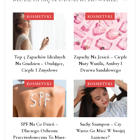
KOSMETYKI
KOSMETYKI
Top 5 Zapachów Idealnych
Zapachy Na Jesień – Ciepłe
Na Grudzien – Otulające,
Nuty Wanilii, Ambry I
Ciepłe I Zmysłowe
Drzewa Sandałowego
KOSMETYKI
KOSMETYKI
SPF Na Co Dzień –
Suchy Szampon – Czy
Dlaczego Ochrona
Warto Go Mieć W Swojej
Przeciwsłoneczna To Must-
Łazience?