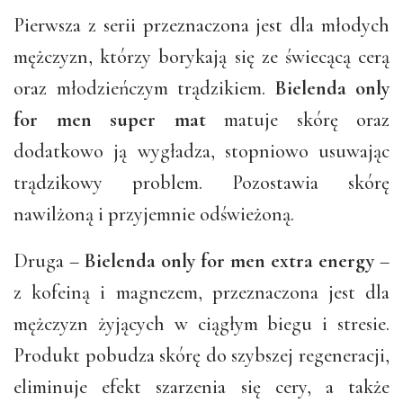
Pierwsza z serii przeznaczona jest dla młodych
mężczyzn, którzy borykają się ze świecącą cerą
oraz młodzieńczym trądzikiem.
Bielenda only
for men super mat
matuje skórę oraz
dodatkowo ją wygładza, stopniowo usuwając
trądzikowy problem. Pozostawia skórę
nawilżoną i przyjemnie odświeżoną.
Druga –
Bielenda only for men extra energy
–
z kofeiną i magnezem, przeznaczona jest dla
mężczyzn żyjących w ciągłym biegu i stresie.
Produkt pobudza skórę do szybszej regeneracji,
eliminuje efekt szarzenia się cery, a także