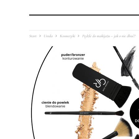
Start
Uroda
Kosmetyki
Pędzle do makijażu – jak o nie dbać?