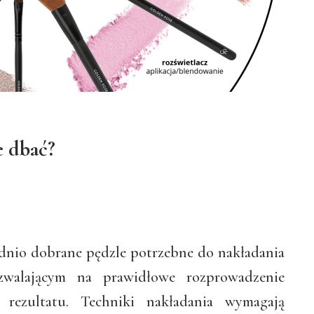
e dbać?
dnio dobrane pędzle potrzebne do nakładania
walającym na prawidłowe rozprowadzenie
rezultatu. Techniki nakładania wymagają