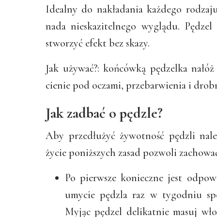
Idealny do nakładania każdego rodzaj
nada nieskazitelnego wyglądu. Pędzel
stworzyć efekt bez skazy.
Jak używać?: końcówką pędzelka nałóż 
cienie pod oczami, przebarwienia i drob
Jak zadbać o pędzle?
Aby przedłużyć żywotność pędzli nal
życie poniższych zasad pozwoli zachować
Po pierwsze konieczne jest odpowi
umycie pędzla raz w tygodniu sp
Myjąc pędzel delikatnie masuj wło