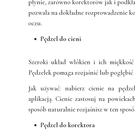
płynie, zarówno korektorów jak i podkła
pozwala na dokładne rozprowadzenie ko
oczu.
Pędzel do cieni
Szeroki układ włókien i ich miękkość
Pędzelek pomaga rozjaśnić lub pogłębić 
Jak używać: nabierz cienie na pędze
aplikacją. Cienie zastosuj na powiekac
sposób naturalnie rozjaśnisz w ten sposó
Pędzel do korektora