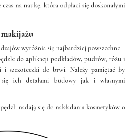
 czas na naukę, która odpłaci się doskonałymi
 makijażu
odzajów wyróżnia się najbardziej powszechne –
pędzle do aplikacji podkładów, pudrów, różu i
i i szczoteczki do brwi. Należy pamiętać by
 się ich detalami budowy jak i własnymi
y pędzli nadają się do nakładania kosmetyków o