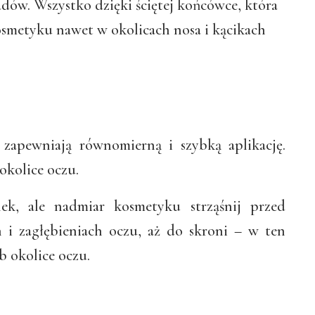
dów. Wszystko dzięki ściętej końcówce, która
smetyku nawet w okolicach nosa i kącikach
 zapewniają równomierną i szybką aplikację.
okolice oczu.
lek, ale nadmiar kosmetyku strząśnij przed
h i zagłębieniach oczu, aż do skroni – w ten
b okolice oczu.