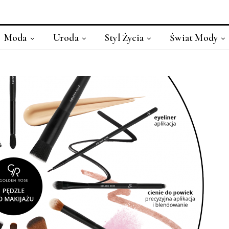
Moda
Uroda
Styl Życia
Świat Mody