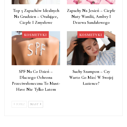
Top 5 Zapachów Idealnych
Zapachy Na Jesień – Ciepłe
Na Grudzien – Otulające,
Nuty Wanilii, Ambry I
Ciepłe I Zmysłowe
Drzewa Sandałowego
KOSMETYKI
KOSMETYKI
SPF Na Co Dzień –
Suchy Szampon – Czy
Dlaczego Ochrona
Warto Go Mieć W Swojej
Przeciwsłoneczna To Must-
Łazience?
Have Nie Tylko Latem
POPRZ
NAST