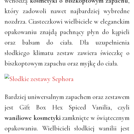
wchodzą
kosmetyki o biszkoptowym zapachu
,
który zadowoli nawet najbardziej wybredne
nozdrza. Ciasteczkowi wielbiciele w eleganckim
opakowaniu znajdą pachnący płyn do kąpieli
oraz balsam do ciała. Dla uzupełnienia
słodkiego klimatu zestaw zawiera świeczkę o
biszkoptowym zapachu oraz myjkę do ciała.
Bardziej uniwersalnym zapachem oraz zestawem
jest Gift Box Hex Spiced Vanilia, czyli
waniliowe kosmetyki
zamknięte w świątecznym
opakowaniu. Wielbicieli słodkiej wanilii jest