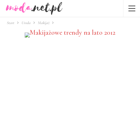
Start
Uroda
Makijaż