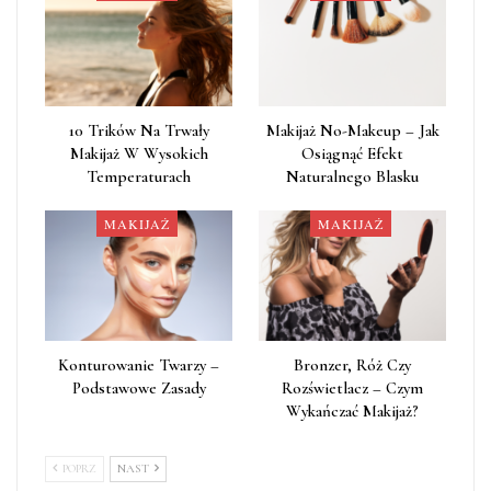
10 Trików Na Trwały
Makijaż No-Makeup – Jak
Makijaż W Wysokich
Osiągnąć Efekt
Temperaturach
Naturalnego Blasku
MAKIJAŻ
MAKIJAŻ
Konturowanie Twarzy –
Bronzer, Róż Czy
Podstawowe Zasady
Rozświetlacz – Czym
Wykańczać Makijaż?
POPRZ
NAST