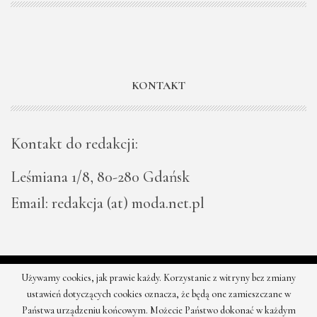
KONTAKT
Kontakt do redakcji:
Leśmiana 1/8, 80-280 Gdańsk
Email: redakcja (at) moda.net.pl
Używamy cookies, jak prawie każdy. Korzystanie z witryny bez zmiany
© 2026 - Moda - najnowsze kolekcje, najtańsze sklepy. Wszystkie
ustawień dotyczących cookies oznacza, że będą one zamieszczane w
prawa zastrzeżone.
Państwa urządzeniu końcowym. Możecie Państwo dokonać w każdym