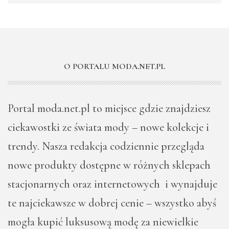
O PORTALU MODA.NET.PL
Portal moda.net.pl to miejsce gdzie znajdziesz
ciekawostki ze świata mody – nowe kolekcje i
trendy. Nasza redakcja codziennie przegląda
nowe produkty dostępne w różnych sklepach
stacjonarnych oraz internetowych i wynajduje
te najciekawsze w dobrej cenie – wszystko abyś
mogła kupić luksusową modę za niewielkie