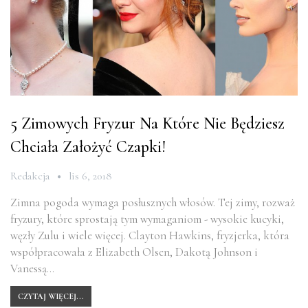
5 Zimowych Fryzur Na Które Nie Będziesz
Chciała Założyć Czapki!
Redakcja
lis 6, 2018
Zimna pogoda wymaga posłusznych włosów. Tej zimy, rozważ
fryzury, które sprostają tym wymaganiom - wysokie kucyki,
węzły Zulu i wiele więcej. Clayton Hawkins, fryzjerka, która
współpracowała z Elizabeth Olsen, Dakotą Johnson i
Vanessą…
CZYTAJ WIĘCEJ...