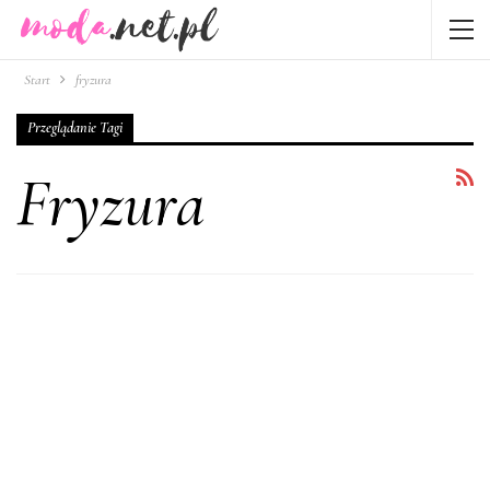
Start
fryzura
Przeglądanie Tagi
Fryzura