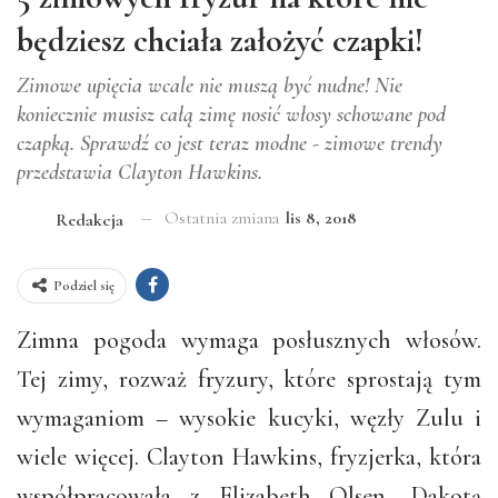
będziesz chciała założyć czapki!
Zimowe upięcia wcale nie muszą być nudne! Nie
koniecznie musisz całą zimę nosić włosy schowane pod
czapką. Sprawdź co jest teraz modne - zimowe trendy
przedstawia Clayton Hawkins.
Ostatnia zmiana
lis 8, 2018
Redakcja
Podziel się
Zimna pogoda wymaga posłusznych włosów.
Tej zimy, rozważ fryzury, które sprostają tym
wymaganiom – wysokie kucyki, węzły Zulu i
wiele więcej. Clayton Hawkins, fryzjerka, która
współpracowała z Elizabeth Olsen, Dakotą