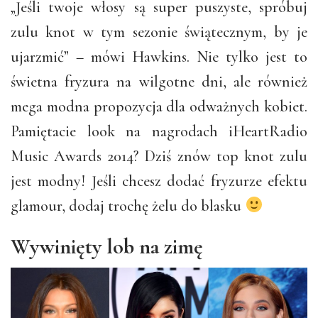
„Jeśli twoje włosy są super puszyste, spróbuj
zulu knot w tym sezonie świątecznym, by je
ujarzmić” – mówi Hawkins. Nie tylko jest to
świetna fryzura na wilgotne dni, ale również
mega modna propozycja dla odważnych kobiet.
Pamiętacie look na nagrodach iHeartRadio
Music Awards 2014? Dziś znów top knot zulu
jest modny! Jeśli chcesz dodać fryzurze efektu
glamour, dodaj trochę żelu do blasku
Wywinięty lob na zimę