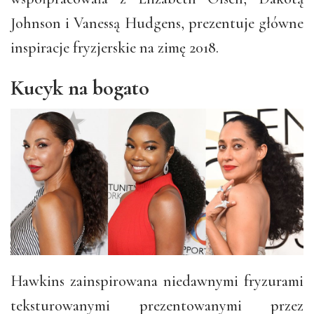
Johnson i Vanessą Hudgens, prezentuje główne
inspiracje fryzjerskie na zimę 2018.
Kucyk na bogato
Hawkins zainspirowana niedawnymi fryzurami
teksturowanymi prezentowanymi przez