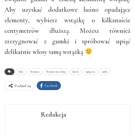
Aby uzyskać dodatkowe luźno opadające
elementy, wybierz wstążkę o kilkanaście
centymetrów dłuższą. Możesz również
zrezygnować z gumki i spróbować upiąć
delikatnie włosy samą wstążką
fale
fryzura
fryzury na zimę
knot
upięcia
zulu
Facebook
Podziel się
Redakcja