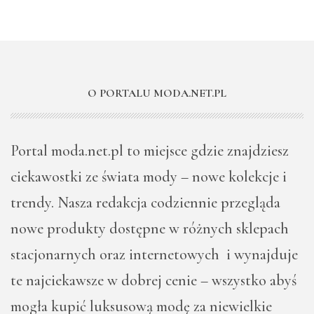
O PORTALU MODA.NET.PL
Portal moda.net.pl to miejsce gdzie znajdziesz
ciekawostki ze świata mody – nowe kolekcje i
trendy. Nasza redakcja codziennie przegląda
nowe produkty dostępne w różnych sklepach
stacjonarnych oraz internetowych i wynajduje
te najciekawsze w dobrej cenie – wszystko abyś
mogła kupić luksusową modę za niewielkie