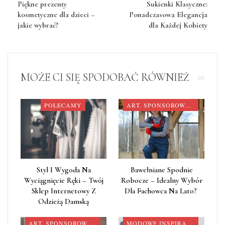
Piękne prezenty
Sukienki Klasyczne:
kosmetyczne dla dzieci –
Ponadczasowa Elegancja
jakie wybrać?
dla Każdej Kobiety
MOŻE CI SIĘ SPODOBAĆ RÓWNIEŻ
POLECAMY
ART. SPONSOROWANY
Styl I Wygoda Na
Bawełniane Spodnie
Wyciągnięcie Ręki – Twój
Robocze – Idealny Wybór
Sklep Internetowy Z
Dla Fachowca Na Lato?
Odzieżą Damską
ART. SPONSOROWANY
MODOWE INSPIRACJE