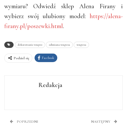
wymiaru? Odwiedź sklep Alena Firany i
wybierz swój ulubiony model:
https://alena-
firany.pl/poszewki.html
.
dekorowanie wnętrz
odmiana wnętrza
wnętrza
Facebook
Podziel się
Redakcja
POPRZEDNI
NASTĘPNY