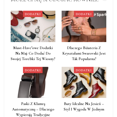
DODATKI
DODATKI
Must-Have’owe Dodatki
Dlaczego Biżuteria Z
Na Maj: Co Dodać Do
Kryształami Swarovski Jest
Swojej Torebki Tej Wiosny?
Tak Popularna?
DODATKI
DODATKI
Paski Z Klamrą
Buty Idealne Na Jesień –
Automatyczną – Dlaczego
Styl I Wygoda W Jednym
Wypierają Tradycyjne