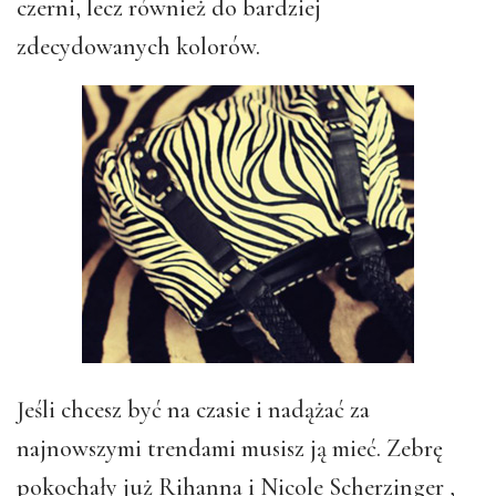
czerni, lecz również do bardziej
zdecydowanych kolorów.
Jeśli chcesz być na czasie i nadążać za
najnowszymi trendami musisz ją mieć. Zebrę
pokochały już Rihanna i Nicole Scherzinger ,