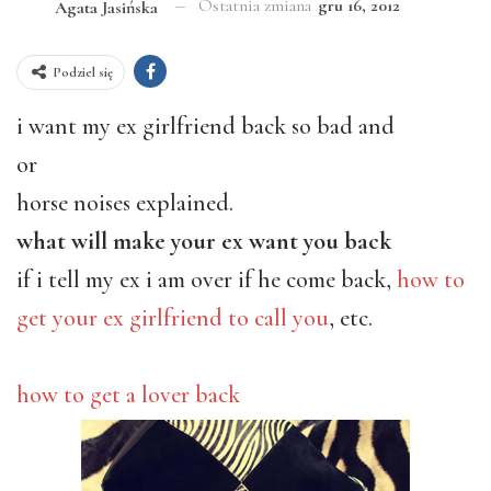
Ostatnia zmiana
gru 16, 2012
Agata Jasińska
Podziel się
i want my ex girlfriend back so bad and
or
horse noises explained.
what will make your ex want you back
if i tell my ex i am over if he come back,
how to
get your ex girlfriend to call you
, etc.
how to get a lover back