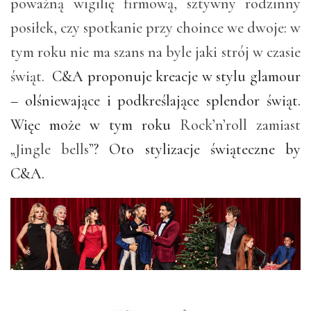
poważną wigilię firmową, sztywny rodzinny
posiłek, czy spotkanie przy choince we dwoje: w
tym roku nie ma szans na byle jaki strój w czasie
świąt.
C&A proponuje kreacje w stylu glamour
– olśniewające i podkreślające splendor świąt.
Więc może w tym roku
Rock’n’roll zamiast
„Jingle bells”
? Oto stylizacje świąteczne by
C&A.