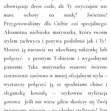
obowiązuje dress code, ale Ty zwyczajnie nie
masz ochoty na nudę? Świetnie!
Przygotowaliśmy dla Ciebie coś specjalnego.
Aksamitna niebieska marynarka, która swoim
stylem zachwyca i porywa podobnie jak i Ty!
Możesz ją narzucić na ukochaną sukienkę lub
połączyć z prostym T-shirtem i wygodnymi
jeansami. Taka marynarka stanowi świetne
zestawienie zarówno w mniej oficjalnym stylu –
wystarczy połączyć ją ze spodniami chino i
elegancką koszulą – szykowna stylizacja
gotowa. Jeśli nie wiesz gdzie skończy się Twój
świąteczny wieczór – to
i
dealna stylizacja! Ten