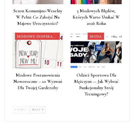
Sezon Komunijno-Weselny
5 Modowych Błędów,
W Pełni: Co Założyć Na
Których Warto Unikać W
Majowe Uroczystości?
2026 Roku
MODOWE INSPIRACJE
MODA
Modowe Postanowienia
Odzież Sportowa Dla
Noworoczne – 10 Wyzwań
Mężczyzn — Jak Wybrać
Dla Twojej Garderoby
Funkcjonalny Strój
Treningowy?
POPRZ
NAST