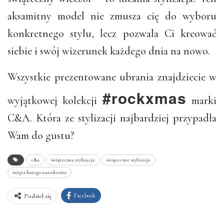
aksamitny model nie zmusza cię do wyboru
konkretnego stylu, lecz pozwala Ci kreować
siebie i swój wizerunek każdego dnia na nowo.
Wszystkie prezentowane ubrania znajdziecie w
#rockxmas
wyjątkowej kolekcji
marki
C&A. Która ze stylizacji najbardziej przypadła
Wam do gustu?
c&a
świąteczna stylizacja
świąteczne stylizacje
święta bożego narodzenia
Facebook
Podziel się