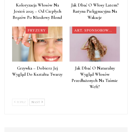
Koloryzacja Włosów Na
Jak Dbać O Włosy Latem?
Jesień 2025 – Od Ciepłych
Rutyna Pielęgnacyjna Na
Brązów Po Miodowy Blond
Wakacje
FRYZURY
ART. SPONSOROWANY
Grzywka – Dobierz Jej
Jak Dbać O Naturalny
Wygląd Do Kształtu Twarzy
Wygląd Włosów
Przedłużonych Na Taśmie
Weft?
POPRZ
NAST