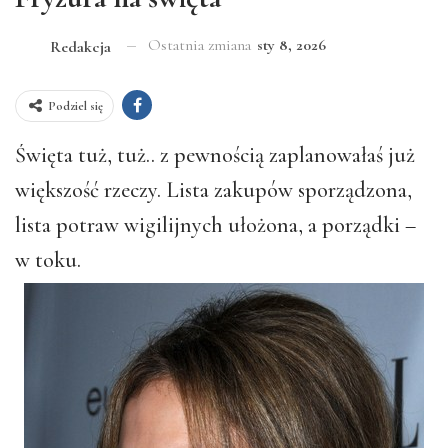
Ostatnia zmiana
sty 8, 2026
Redakcja
Podziel się
Święta tuż, tuż.. z pewnością zaplanowałaś już
większość rzeczy. Lista zakupów sporządzona,
lista potraw wigilijnych ułożona, a porządki –
w toku.