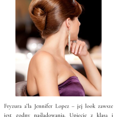
Fryzura a’la Jennifer Lopez – jej look zawsze
jest godny naśladowania. Upięcie z klasą i