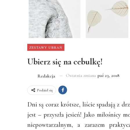
ZESTAWY UBRAŃ
Ubierz się na cebulkę!
Ostatnia zmiana
paź 23, 2018
Redakcja
Podziel się
Dni są coraz krótsze, liście spadają z dr
jest – przyszła jesień! Jako miłośnicy
niepowtarzalnym, a zarazem prakty