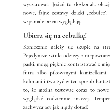
wyczarować. Jesień to doskonała okaz
nowe, fajne zestawy dzięki „cebulce”
wspaniale razem wyglądają.
Ubierz się na cebulkę!
Koniecznie należy się skupić na str
Pojedyncze sztuki odzieży z niepowtarza
paski, mogą pięknie kontrastować z mię
futra albo pikowanymi kamizelkami.
kolorami i tworzyć w ten sposób fantas
to, że można testować coraz to nowe
wyglądać codziennie inaczej. Tempe
zachwycający jak nigdy dotąd!