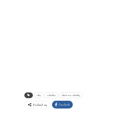
c&a
cebulka
ubiór na cebulkę
Facebook
Podziel się