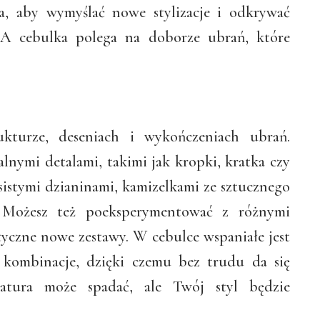
ja, aby wymyślać nowe stylizacje i odkrywać
. A cebulka polega na doborze ubrań, które
ukturze, deseniach i wykończeniach ubrań.
lnymi detalami, takimi jak kropki, kratka czy
sistymi dzianinami, kamizelkami ze sztucznego
 Możesz też poeksperymentować z różnymi
tyczne nowe zestawy. W cebulce wspaniałe jest
 kombinacje, dzięki czemu bez trudu da się
ratura może spadać, ale Twój styl będzie