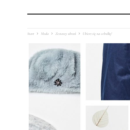
Start
Moda
Zestawy ubrań
Ubierz się na cebulkę!