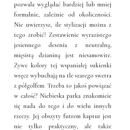
pozwala wyglądać bardziej lub mniej
formalnie, zależnie od okoliczności.
Nie uwierzysz, ile stylizacji można z
tego zrobić! Zestawienie wyrazistego
jesiennego desenia z neutralną,
mięsistą dzianiną jest niesamowite.
Żywe kolory tej wspaniałej sukienki
wręcz wybuchają na tle szarego swetra
z półgolfem. Trzeba to jakoś powiązać
w całość? Niebieska parka znakomicie
się nada do tego i do wielu innych
rzeczy. Jej obszyty futrem kaptur jest
nie tylko praktyczny, ale także