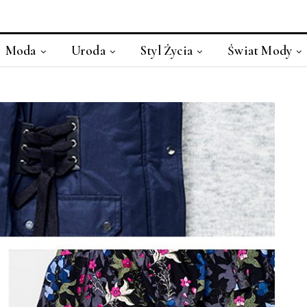
Moda
Uroda
Styl Życia
Świat Mody