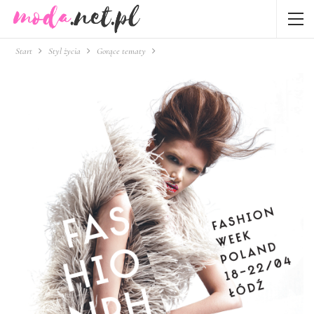
Start
Styl życia
Gorące tematy