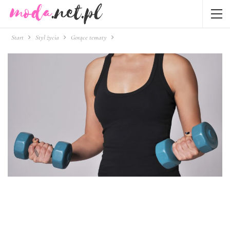
Start
Styl życia
Gorące tematy