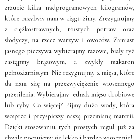
zrzucić kilka nadprogramowych kilogramów,
które przybyły nam w ciągu zimy. Zrezygnujmy
z ciężkostrawnych, tłustych potraw oraz
słodyczy, na rzecz warzyw i owoców. Zamiast
jasnego pieczywa wybierajmy razowe, biały ryż
zastąpmy brązowym, a zwykły makaron
pełnoziarnistym. Nie rezygnujmy z mięsa, które
da nam siłę na przezwyciężenie wiosennego
przesilenia. Wybierajmy jednak mięso drobiowe
lub ryby. Co więcej? Pijmy dużo wody, która
wesprze i przyspieszy naszą przemianę materii.
Dzięki stosowaniu tych prostych reguł już za
chwilę poczujemy się lekko i bardzo wiosennie!