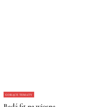
GORĄCE TEMATY
Bądź fit na wiosnę