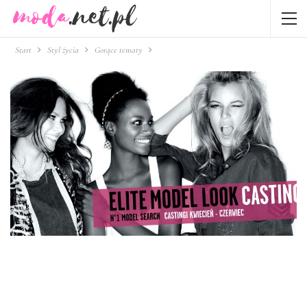
Start
Styl życia
Gorące tematy