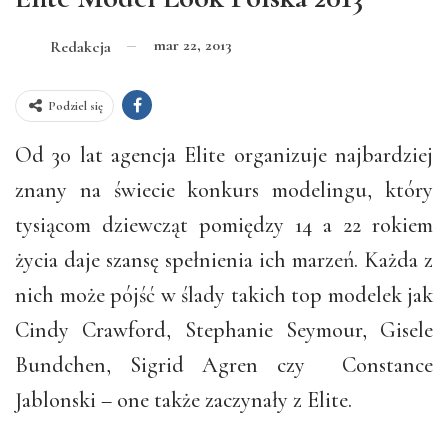
mar 22, 2013
Redakcja
Podziel się
Od 30 lat agencja Elite organizuje najbardziej
znany na świecie konkurs modelingu, który
tysiącom dziewcząt pomiędzy 14 a 22 rokiem
życia daje szansę spełnienia ich marzeń. Każda z
nich może pójść w ślady takich top modelek jak
Cindy Crawford, Stephanie Seymour, Gisele
Bundchen, Sigrid Agren czy Constance
Jablonski – one także zaczynały z Elite.